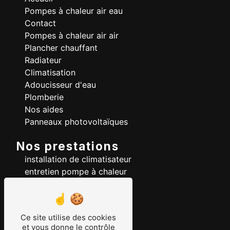
Pompes à chaleur air eau
Contact
Pompes à chaleur air air
Plancher chauffant
Radiateur
Climatisation
Adoucisseur d'eau
Plomberie
Nos aides
Panneaux photovoltaïques
Nos prestations
installation de climatisateur
entretien pompe à chaleur
pompe à chaleur
installation de climatisation
plancher chauffant
Ce site utilise des cookies
chauffage
et vous donne le contrôle