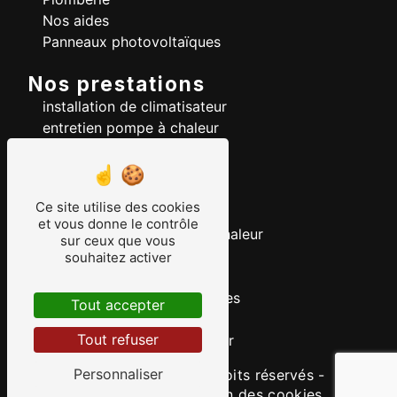
Nos aides
Panneaux photovoltaïques
Nos prestations
installation de climatisateur
entretien pompe à chaleur
pompe à chaleur
installation de climatisation
plancher chauffant
Ce site utilise des cookies
chauffage
et vous donne le contrôle
mise en service pompe à chaleur
sur ceux que vous
adoucisseur d'eau
souhaitez activer
pose de radiateur
installation panneaux solaires
Tout accepter
rénovation énergétique
Tout refuser
dépannage pompe à chaleur
Personnaliser
©
Vistalid
- 2026 - Tous droits réservés -
Mentions légales
-
Gestion des cookies