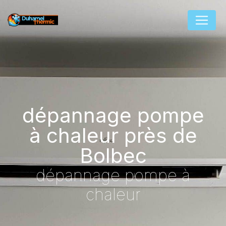
Panneau de gestion des cookies
dépannage pompe
à chaleur près de
Bolbec
dépannage pompe à
chaleur