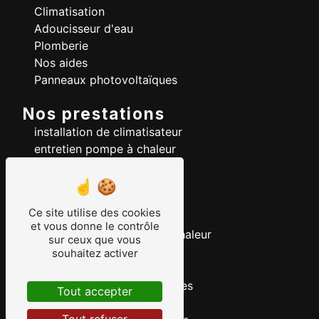
Climatisation
Adoucisseur d'eau
Plomberie
Nos aides
Panneaux photovoltaïques
Nos prestations
installation de climatisateur
entretien pompe à chaleur
pompe à chaleur
installation de climatisation
plancher chauffant
Ce site utilise des cookies
chauffage
et vous donne le contrôle
mise en service pompe à chaleur
sur ceux que vous
adoucisseur d'eau
souhaitez activer
pose de radiateur
installation panneaux solaires
Tout accepter
rénovation énergétique