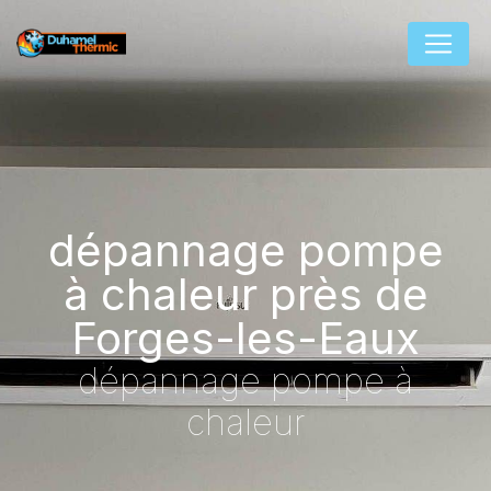
Panneau de gestion des cookies
dépannage pompe
à chaleur près de
Forges-les-Eaux
dépannage pompe à
chaleur