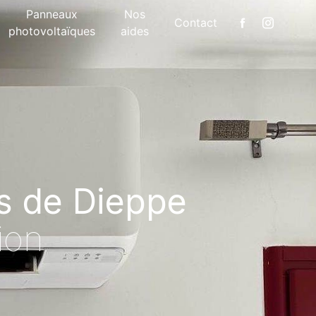
Panneaux
Nos
Contact
photovoltaïques
aides
ès de Dieppe
tion