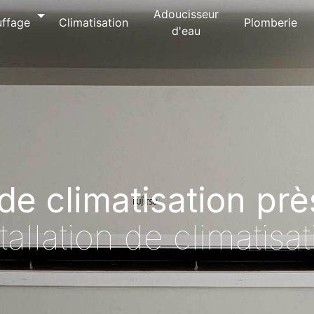
Adoucisseur
ffage
Climatisation
Plomberie
d'eau
n de climatisation pr
tallation de climatisa