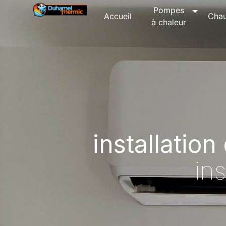
Panneau de gestion des cookies
Pompes
Accueil
Chau
à chaleur
installatio
ins